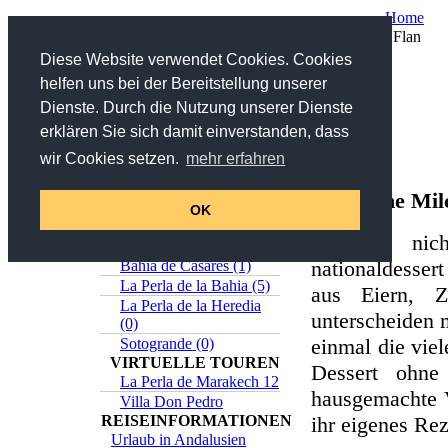
Home
Sie sind hier:
Home
/
Andalusien
/
Rezepte
/ Flan
Diese Website verwendet Cookies. Cookies
helfen uns bei der Bereitstellung unserer
Suche
Dienste. Durch die Nutzung unserer Dienste
erklären Sie sich damit einverstanden, dass
Flan
in Titel und Beschreibung
wir Cookies setzen.
mehr erfahren
>>
Erweiterte Suche
Online-Katalog
Spanische Mil
Estepona (5)
OK
Casares (0)
Flan ist nic
Sabinillas (1)
nationaldesser
Bahia de Casares (1)
La Perla de la Bahia (5)
aus Eiern, 
La Perla de la Heredia
unterscheiden
(0)
einmal die viel
Sotogrande (0)
VIRTUELLE TOUREN
Dessert ohne
La Perla de Marakech 12
hausgemachte V
Villa Don Pedro
ihr eigenes Rez
REISEINFORMATIONEN
Urlaub in Andalusien