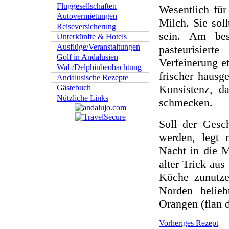
Fluggesellschaften
Wesentlich für
Autovermietungen
Milch. Sie soll
Reiseversicherung
sein. Am bes
Unterkünfte & Hotels
Ausflüge/Veranstaltungen
pasteurisier
Golf in Andalusien
Verfeinerung e
Wal-/Delphinbeobachtung
frischer hausg
Andalusische Rezepte
Konsistenz, 
Gästebuch
Nützliche Links
schmecken.
Soll der Gesc
werden, legt 
Nacht in die M
alter Trick au
Köche zunutze
Norden belieb
Orangen (flan d
Vorheriges Rezept